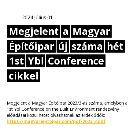
2024
Július
01
.
Megjelent
a
Magyar
Építőipar
új
száma
hét
1st
Ybl
Conference
cikkel
Megjelent a Magyar Építőipar 2023/3-as száma, amelyben a
1st Ybl Conference on the Built Environment rendezvény
előadásai közül hetet olvashatnak az érdeklődők:
https://magyarepitoipar.com/pdf/2023_3.pdf