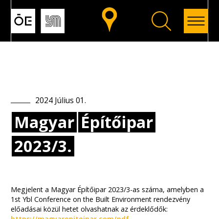
Vissza
2024
Július
01
.
Magyar
Építőipar
2023/3.
Megjelent a Magyar Építőipar 2023/3-as száma, amelyben a
1st Ybl Conference on the Built Environment rendezvény
előadásai közül hetet olvashatnak az érdeklődők:
https://magyarepitoipar.com/pdf