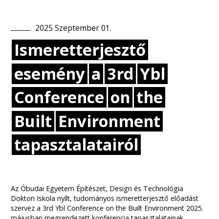
2025
Szeptember
01
.
Ismeretterjesztő
esemény
a
3rd
Ybl
Conference
on
the
Built
Environment
tapasztalatairól
Az Óbudai Egyetem Építészet, Design és Technológia
Doktori Iskola nyílt, tudományos ismeretterjesztő előadást
szervez a 3rd Ybl Conference on the Built Environment 2025.
májusban megrendezett konferencia tapasztalatainak