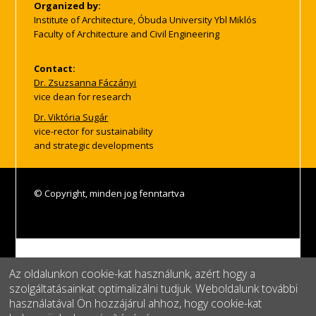
Organized by:
Institute of Architecture, Óbuda University Ybl Miklós
Faculty of Architecture and Civil Engineering
Contact:
Dr. Zsuzsanna Fáczányi
vice dean for research
Dr. Viktória Sugár
vice-rector for sustainability
and strategic developments
© Copyright, minden jog fenntartva
A MEC_SZ 149911 számú
Az oldalunkon cookie-kat használunk, azért hogy a
projekt a Kulturális és
szolgáltatásainkat optimalizálni tudjuk. Weboldalunk további
Innovációs Minisztérium
használatával Ön hozzájárul ahhoz, hogy cookie-kat
Nemzeti Kutatási Fejlesztési és