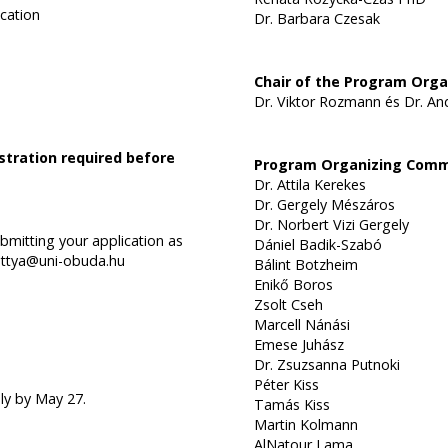
ucation
Dr. Barbara Czesak
Chair of the Program Org
Dr. Viktor Rozmann
és
Dr. An
istration required before
Program Organizing Comm
Dr. Attila Kerekes
Dr. Gergely Mészáros
Dr. Norbert Vizi Gergely
mitting your application as
Dániel Badik-Szabó
rottya@uni-obuda.hu
Bálint Botzheim
Enikő Boros
Zsolt Cseh
Marcell Nánási
Emese Juhász
Dr. Zsuzsanna Putnoki
Péter Kiss
dly by May 27.
Tamás Kiss
Martin Kolmann
AlNatour Lama