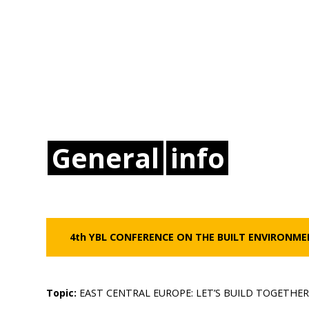
General
info
4th
YBL CONFERENCE ON THE BUILT ENVIRONM
Topic:
EAST CENTRAL EUROPE: LET’S BUILD TOGETHE