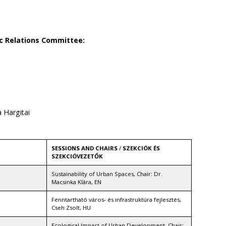
c Relations Committee:
 Hargitai
SESSIONS AND CHAIRS
/
SZEKCIÓK ÉS
SZEKCIÓVEZETŐK
Sustainability of Urban Spaces, Chair: Dr.
Macsinka Klára, EN
Fenntartható város- és infrastruktúra fejlesztés,
Cseh Zsolt, HU
Ecological Impact of Urban Development, Chair: