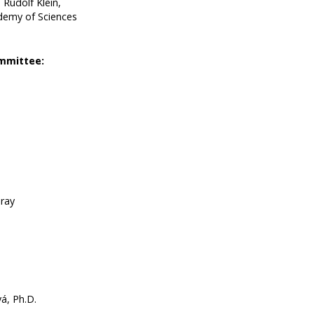
. Rudolf Klein,
demy of Sciences
ommittee:
Garay
á, Ph.D.