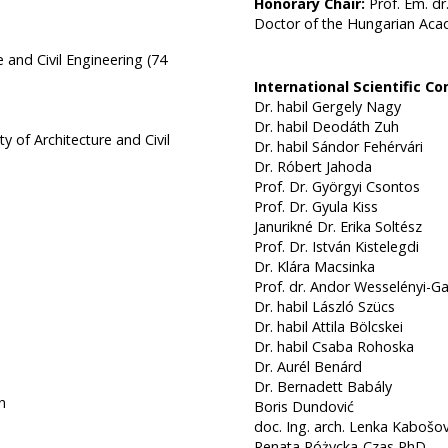
Honorary Chair:
Prof. Em. dr
Doctor of the Hungarian Aca
 and Civil Engineering (74
International Scientific C
Dr. habil Gergely Nagy
Dr. habil Deodáth
Zuh
ty of Architecture and Civil
Dr. habil Sándor Fehérvári
Dr. Róbert Jahoda
Prof. Dr. Györgyi Csontos
Prof. Dr. Gyula Kiss
Janurikné Dr. Erika Soltész
Prof. Dr. István
Kistelegdi
Dr. Klára Macsinka
Prof. dr. Andor Wesselényi-
Dr. habil László Szücs
Dr. habil Attila Bölcskei
Dr. habil Csaba
Rohoska
Dr. Aurél Benárd
Dr. Bernadett Babály
n
Boris Dundović
doc. Ing. arch. Lenka Kabošov
Renata Różycka-Czas PhD