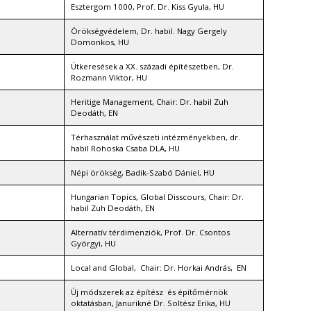
Esztergom 1000, Prof. Dr. Kiss Gyula, HU
Örökségvédelem, Dr. habil. Nagy Gergely
Domonkos, HU
Útkeresések a XX. századi építészetben, Dr.
Rozmann Viktor, HU
Heritige Management, Chair: Dr. habil Zuh
Deodáth, EN
Térhasználat művészeti intézményekben, dr.
habil Rohoska Csaba DLA, HU
Népi örökség, Badik-Szabó Dániel, HU
Hungarian Topics, Global Disscours, Chair: Dr.
habil Zuh Deodáth, EN
Alternatív térdimenziók, Prof. Dr. Csontos
Györgyi, HU
Local and Global, Chair: Dr. Horkai András, EN
Új módszerek az építész és építőmérnök
oktatásban, Janurikné Dr. Soltész Erika, HU