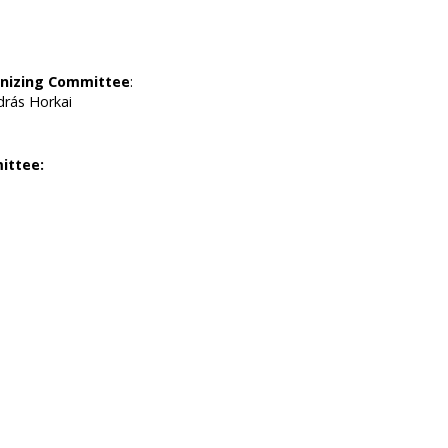
anizing Committee
:
drás Horkai
ittee: