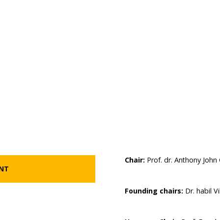
Chair:
Prof. dr. Anthony John 
ENT
Founding chairs:
Dr. habil V
R